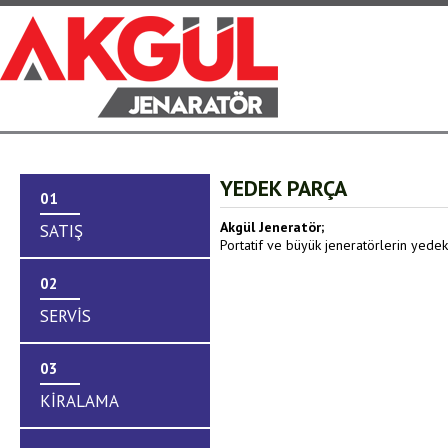
ANA SAYFA
KU
YEDEK PARÇA
Hoş Geldiniz?
Biz 
01
Akgül Jeneratör;
SATIŞ
Portatif ve büyük jeneratörlerin yedek
02
SERVİS
03
KİRALAMA