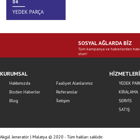
04
YEDEK PARÇA
SOSYAL AĞLARDA BİZ
Tüm kampanya ve haberlerden hab
olun!
KURUMSAL
HİZMETLER
Hakkımızda
Faaliyet Alanlarımız
YEDEK PAR
Bizden Haberler
Referanslar
KİRALAMA
Blog
İletişim
SERVİS
SATIŞ
Akgül Jeneratör | Malatya © 2020 - Tüm hakları saklıdır.